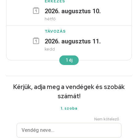
ÉRKEZÉS
2026
.
augusztus
10
.
hétfő
TÁVOZÁS
2026
.
augusztus
11
.
kedd
1
éj
Kérjük, adja meg a vendégek és szobák
számát!
1
. szoba
Nem kötelező