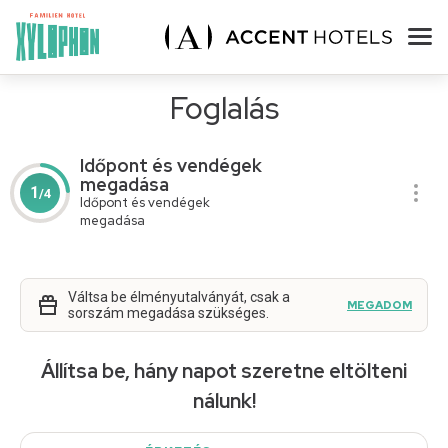
Foglalás
Időpont és vendégek
megadása
1
/4
Időpont és vendégek
megadása
Váltsa be élményutalványát, csak a
MEGADOM
sorszám megadása szükséges.
Állítsa be, hány napot szeretne eltölteni
nálunk!